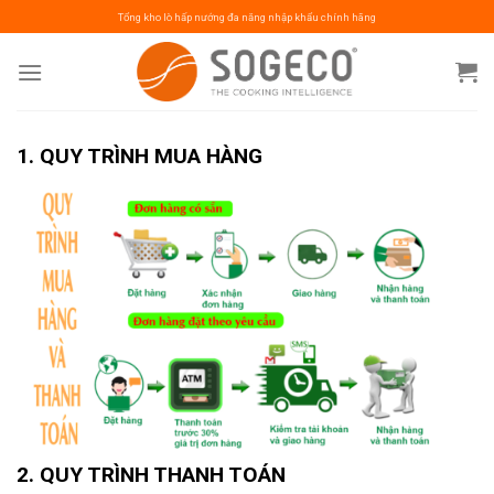
Skip
Tổng kho lò hấp nướng đa năng nhập khẩu chính hãng
to
content
1. QUY TRÌNH MUA HÀNG
2. QUY TRÌNH THANH TOÁN