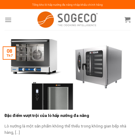
Skip
Tổng kho lò hấp nướng đa năng nhập khẩu chính hãng
to
content
08
Th7
Đặc điểm vượt trội của lò hấp nướng đa năng
Lò nướng là một sản phẩm không thể thiếu trong không gian bếp nhà
hàng, [...]