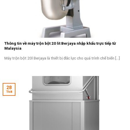
Thông tin về máy trộn bột 20 lít Berjaya nhập khẩu trực tiếp từ
Malaysia
Máy trộn bột 20l Berjaya là thiết bị đắc lực cho quá trình chế biến [...]
28
Th8