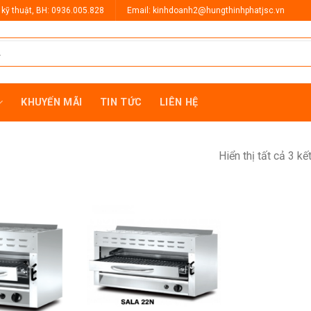
 kỹ thuật, BH: 0936.005.828
Email: kinhdoanh2@hungthinhphatjsc.vn
KHUYẾN MÃI
TIN TỨC
LIÊN HỆ
Hiển thị tất cả 3 kế