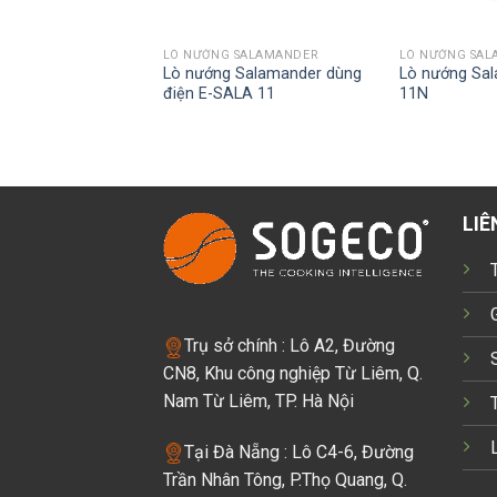
LÒ NƯỚNG SALAMANDER
LÒ NƯỚNG SA
Lò nướng Salamander dùng
Lò nướng Sa
điện E-SALA 11
11N
LIÊ
Trụ sở chính : Lô A2, Đường
CN8, Khu công nghiệp Từ Liêm, Q.
Nam Từ Liêm, TP. Hà Nội
Tại Đà Nẵng : Lô C4-6, Đường
Trần Nhân Tông, P.Thọ Quang, Q.