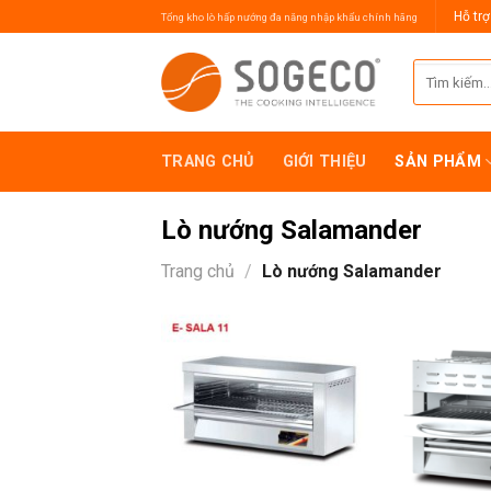
Skip
Hỗ trợ
Tổng kho lò hấp nướng đa năng nhập khẩu chính hãng
to
content
Tìm
kiếm:
TRANG CHỦ
GIỚI THIỆU
SẢN PHẨM
Lò nướng Salamander
Trang chủ
/
Lò nướng Salamander