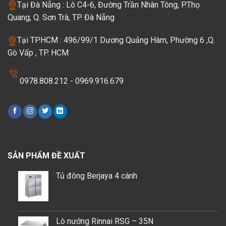
Tại Đà Nẵng : Lô C4-6, Đường Trần Nhân Tông, P.Thọ
Quang, Q. Sơn Trà, TP. Đà Nẵng
Tại TP.HCM : 496/99/1 Dương Quảng Hàm, Phường 6 ,Q.
Gò Vấp , TP. HCM
0978.808.212 - 0969.916.679
SẢN PHẨM ĐỀ XUẤT
Tủ đông Berjaya 4 cánh
Lò nướng Rinnai RSG – 35N