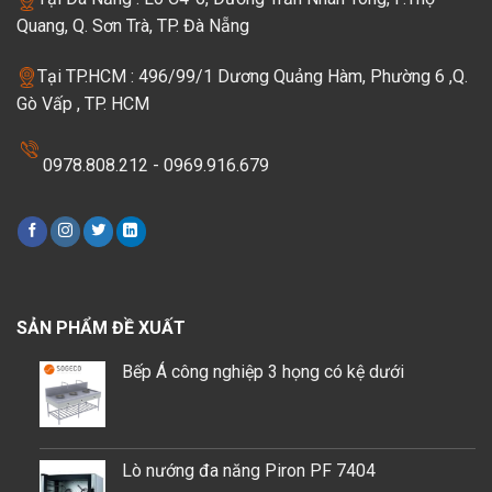
Quang, Q. Sơn Trà, TP. Đà Nẵng
Tại TP.HCM : 496/99/1 Dương Quảng Hàm, Phường 6 ,Q.
Gò Vấp , TP. HCM
0978.808.212 - 0969.916.679
SẢN PHẨM ĐỀ XUẤT
Bếp Á công nghiệp 3 họng có kệ dưới
Lò nướng đa năng Piron PF 7404