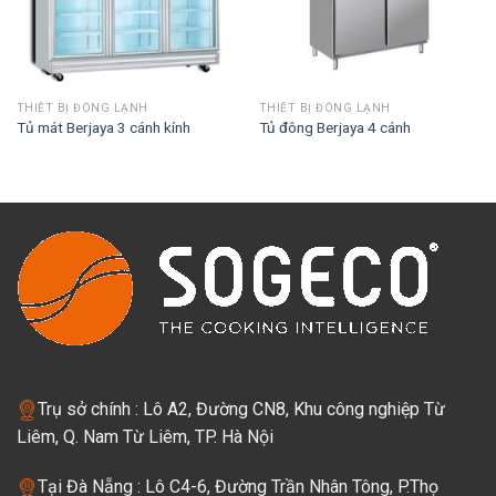
THIẾT BỊ ĐÔNG LẠNH
THIẾT BỊ ĐÔNG LẠNH
Tủ mát Berjaya 3 cánh kính
Tủ đông Berjaya 4 cánh
Trụ sở chính : Lô A2, Đường CN8, Khu công nghiệp Từ
Liêm, Q. Nam Từ Liêm, TP. Hà Nội
Tại Đà Nẵng : Lô C4-6, Đường Trần Nhân Tông, P.Thọ